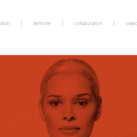
|
|
|
ition
territoire
collaboration
vide